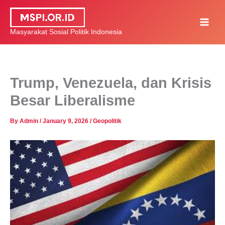
Skip
to
Masyarakat Sosial Politik Indonesia
content
Trump, Venezuela, dan Krisis
Besar Liberalisme
By
Admin
/
January 9, 2026
/
Geopolitik