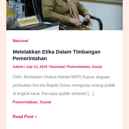
Nasional
Meletakkan Etika Dalam Timbangan
Pemerintahan
Admin
/
July 23, 2026
/
Nasional
/
Pemerintahan
,
Sosial
Oleh. Muhadam (Ketua Harian MIPI) Kasus dugaan
perbuatan tercela Bupati Gowa menguras energi publik
di tingkat lokal. Persepsi publik terbelah […]
,
Pemerintahan
Sosial
Meletakkan
Read Post »
Etika