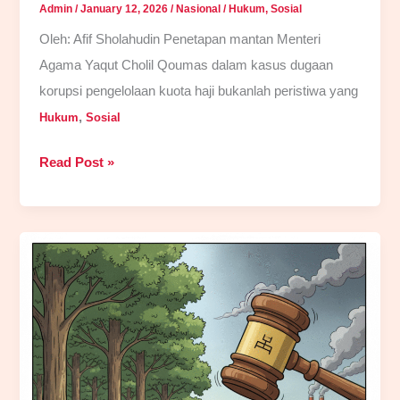
Admin
/
January 12, 2026
/
Nasional
/
Hukum
,
Sosial
Oleh: Afif Sholahudin Penetapan mantan Menteri
Agama Yaqut Cholil Qoumas dalam kasus dugaan
korupsi pengelolaan kuota haji bukanlah peristiwa yang
,
Hukum
Sosial
Korupsi
Read Post »
Haji
dan
Demokrasi
yang
Gagal
Mengoreksi
Diri