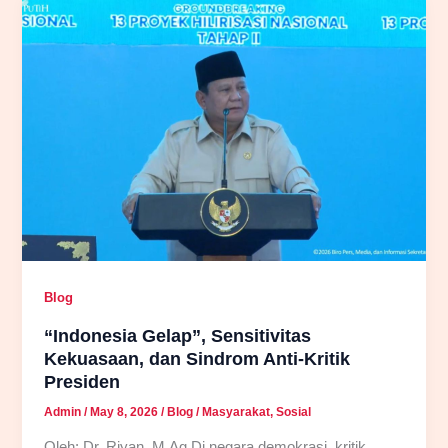
Gangguan:
Membaca
Persepsi
Antikritik
dalam
Pemerintahan
Prabowo
Blog
“Indonesia Gelap”, Sensitivitas
Kekuasaan, dan Sindrom Anti-Kritik
Presiden
Admin
/
May 8, 2026
/
Blog
/
Masyarakat
,
Sosial
Oleh: Dr. Riyan, M.Ag Di negara demokrasi, kritik