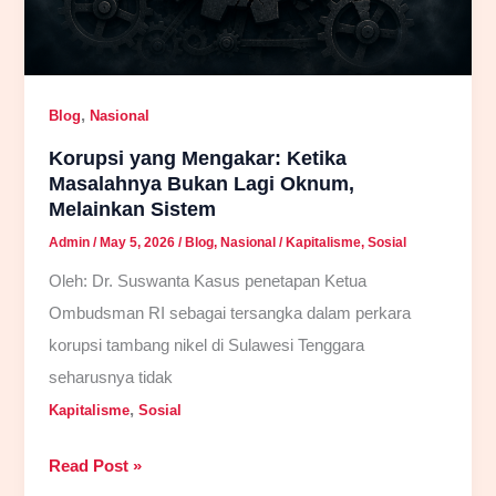
,
Blog
Nasional
Korupsi yang Mengakar: Ketika
Masalahnya Bukan Lagi Oknum,
Melainkan Sistem
Admin
/
May 5, 2026
/
Blog
,
Nasional
/
Kapitalisme
,
Sosial
Oleh: Dr. Suswanta Kasus penetapan Ketua
Ombudsman RI sebagai tersangka dalam perkara
korupsi tambang nikel di Sulawesi Tenggara
seharusnya tidak
,
Kapitalisme
Sosial
Korupsi
Read Post »