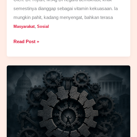
semestinya dianggap sebagai vitamin kekuasaan. Ia
mungkin pahit, kadang menyengat, bahkan terasa
,
Masyarakat
Sosial
“Indonesia
Read Post »
Gelap”,
Sensitivitas
Kekuasaan,
dan
Sindrom
Anti-
Kritik
Presiden