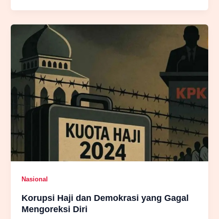
yang
Mengakar:
Ketika
Masalahnya
Bukan
Lagi
Oknum,
Melainkan
Sistem
Nasional
Korupsi Haji dan Demokrasi yang Gagal
Mengoreksi Diri