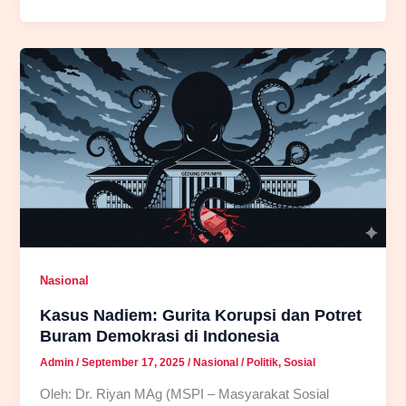
Sumpah
di
Atas
Kitab
Suci:
Persimpangan
Sakralitas
dan
Legitimasi
dalam
Praktik
Nasional
Bernegara
Kasus Nadiem: Gurita Korupsi dan Potret
Buram Demokrasi di Indonesia
Admin
/
September 17, 2025
/
Nasional
/
Politik
,
Sosial
Oleh: Dr. Riyan MAg (MSPI – Masyarakat Sosial