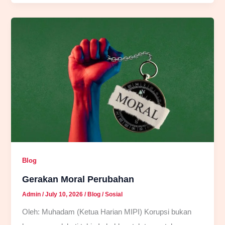
Dalam
Timbangan
Pemerintahan
Blog
Gerakan Moral Perubahan
Admin
/
July 10, 2026
/
Blog
/
Sosial
Oleh: Muhadam (Ketua Harian MIPI) Korupsi bukan