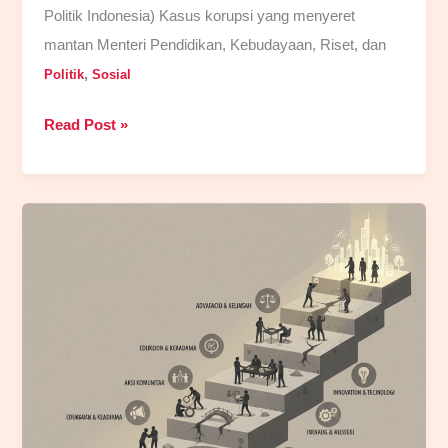
Politik Indonesia) Kasus korupsi yang menyeret
mantan Menteri Pendidikan, Kebudayaan, Riset, dan
,
Politik
Sosial
Kasus
Read Post »
Nadiem:
Gurita
Korupsi
dan
Potret
Buram
Demokrasi
di
Indonesia