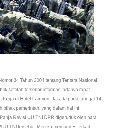
mor 34 Tahun 2004 tentang Tentara Nasional
ik setelah tersebar informasi adanya rapat
 Kerja di Hotel Fairmont Jakarta pada tanggal 14-
h pihak pemerintah, yang dalam hal ini
Panja Revisi UU TNI DPR digeruduk oleh para
UU TNI tersebut. Mereka memprotes terkait