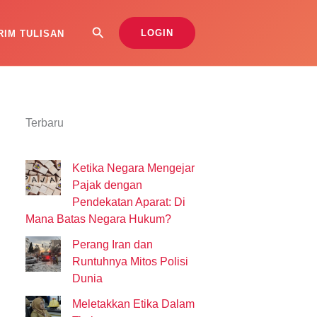
Search
LOGIN
RIM TULISAN
Terbaru
Ketika Negara Mengejar
Pajak dengan
Pendekatan Aparat: Di
Mana Batas Negara Hukum?
Perang Iran dan
Runtuhnya Mitos Polisi
Dunia
Meletakkan Etika Dalam