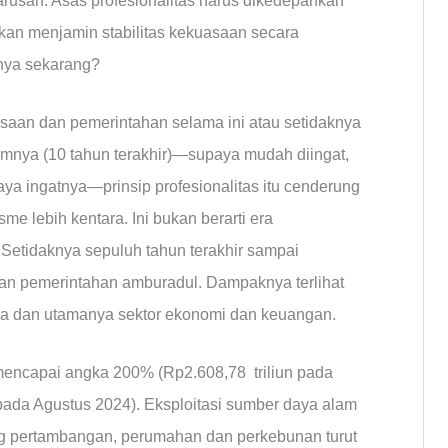
rusan. Asas profesionalitas harus dikedepankan
akan menjamin stabilitas kekuasaan secara
nnya sekarang?
asaan dan pemerintahan selama ini atau setidaknya
nya (10 tahun terakhir)—supaya mudah diingat,
ya ingatnya—prinsip profesionalitas itu cenderung
me lebih kentara. Ini bukan berarti era
Setidaknya sepuluh tahun terakhir sampai
an pemerintahan amburadul. Dampaknya terlihat
nya dan utamanya sektor ekonomi dan keuangan.
mencapai angka 200% (Rp2.608,78 triliun pada
 pada Agustus 2024). Eksploitasi sumber daya alam
ang pertambangan, perumahan dan perkebunan turut