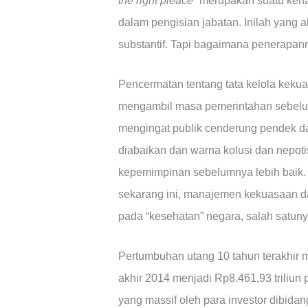
the right pleace
” merupakan suatu keha
dalam pengisian jabatan. Inilah yang 
substantif. Tapi bagaimana penerapa
Pencermatan tentang tata kelola keku
mengambil masa pemerintahan sebelum
mengingat publik cenderung pendek da
diabaikan dan warna kolusi dan nepotis
kepemimpinan sebelumnya lebih baik. 
sekarang ini, manajemen kekuasaan d
pada “kesehatan” negara, salah satu
Pertumbuhan utang 10 tahun terakhir 
akhir 2014 menjadi Rp8.461,93 triliun
yang massif oleh para investor dibid