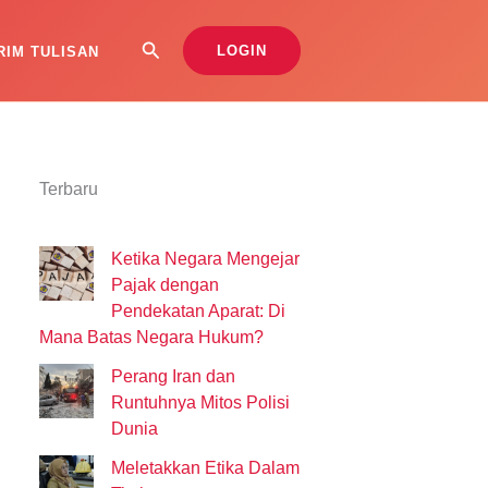
Search
LOGIN
RIM TULISAN
Terbaru
Ketika Negara Mengejar
Pajak dengan
Pendekatan Aparat: Di
Mana Batas Negara Hukum?
Perang Iran dan
Runtuhnya Mitos Polisi
Dunia
Meletakkan Etika Dalam