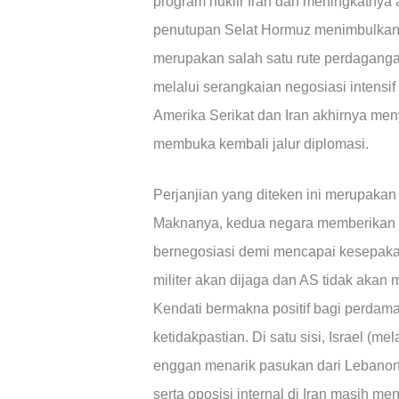
program nuklir Iran dan meningkatnya a
penutupan Selat Hormuz menimbulkan k
merupakan salah satu rute perdagangan
melalui serangkaian negosiasi intensi
Amerika Serikat dan Iran akhirnya men
membuka kembali jalur diplomasi.
Perjanjian yang diteken ini merupaka
Maknanya, kedua negara memberikan w
bernegosiasi demi mencapai kesepakata
militer akan dijaga dan AS tidak akan
Kendati bermakna positif bagi perdama
ketidakpastian. Di satu sisi, Israel (
enggan menarik pasukan dari Lebanon S
serta oposisi internal di Iran masih m