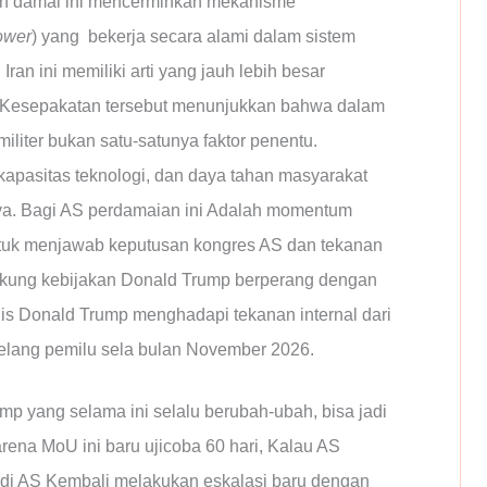
jian damai ini mencerminkan mekanisme
ower
) yang bekerja secara alami dalam sistem
Iran ini memiliki arti yang jauh lebih besar
k. Kesepakatan tersebut menunjukkan bahwa dalam
militer bukan satu-satunya faktor penentu.
, kapasitas teknologi, dan daya tahan masyarakat
ya. Bagi AS perdamaian ini Adalah momentum
tuk menjawab keputusan kongres AS dan tekanan
dukung kebijakan Donald Trump berperang dengan
egis Donald Trump menghadapi tekanan internal dari
jelang pemilu sela bulan November 2026.
p yang selama ini selalu berubah-ubah, bisa jadi
arena MoU ini baru ujicoba 60 hari, Kalau AS
adi AS Kembali melakukan eskalasi baru dengan