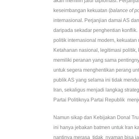
akan memilih jalur diplomasi. Perjan
keseimbangan kekuatan (
balance of p
internasional. Perjanjian damai AS dan 
daripada sekadar penghentian konfli
politik internasional modern, kekuatan 
Ketahanan nasional, legitimasi politik
memiliki peranan yang sama pentingn
untuk segera menghentikan perang un
publik AS yang selama ini tidak men
Iran, sekaligus menjadi langkag strat
Partai Politiknya Partai Republik men
Namun sikap dan Kebijakan Donal Trum
ini hanya jebakan batmen untuk Iran k
nantinya merasa tidak nyaman bisa j