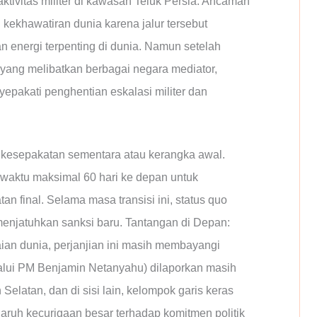
ktivitas militer di kawasan Teluk Persia. Ancaman
ekhawatiran dunia karena jalur tersebut
 energi terpenting di dunia. Namun setelah
f yang melibatkan berbagai negara mediator,
yepakati penghentian eskalasi militer dan
n kesepakatan sementara atau kerangka awal.
aktu maksimal 60 hari ke depan untuk
n final. Selama masa transisi ini, status quo
 menjatuhkan sanksi baru. Tantangan di Depan:
ian dunia, perjanjian ini masih membayangi
melalui PM Benjamin Netanyahu) dilaporkan masih
elatan, dan di sisi lain, kelompok garis keras
enaruh kecurigaan besar terhadap komitmen politik