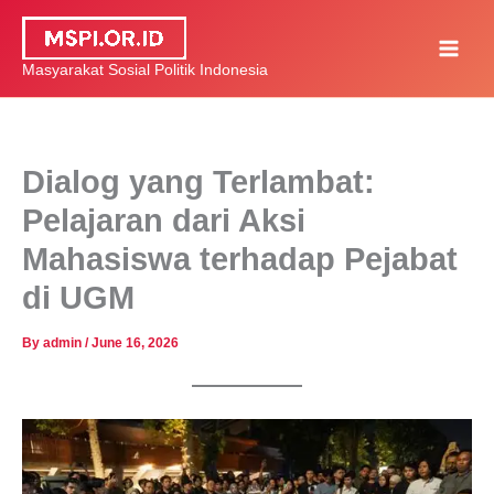
Skip
to
Masyarakat Sosial Politik Indonesia
content
Dialog yang Terlambat:
Pelajaran dari Aksi
Mahasiswa terhadap Pejabat
di UGM
By
admin
/
June 16, 2026