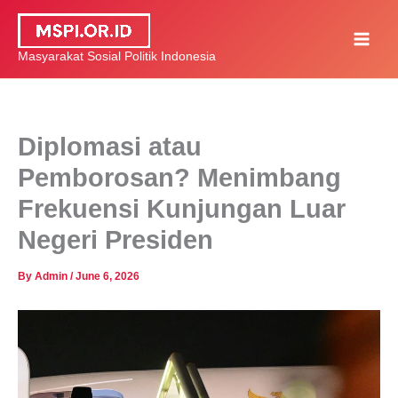
Skip
to
Masyarakat Sosial Politik Indonesia
content
Diplomasi atau
Pemborosan? Menimbang
Frekuensi Kunjungan Luar
Negeri Presiden
By
Admin
/
June 6, 2026