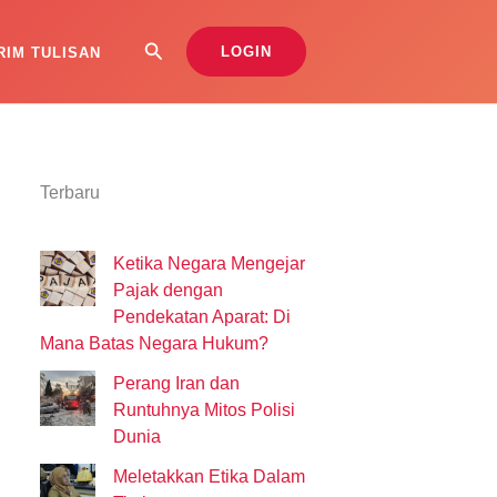
Search
LOGIN
RIM TULISAN
Terbaru
Ketika Negara Mengejar
Pajak dengan
Pendekatan Aparat: Di
Mana Batas Negara Hukum?
Perang Iran dan
Runtuhnya Mitos Polisi
Dunia
Meletakkan Etika Dalam