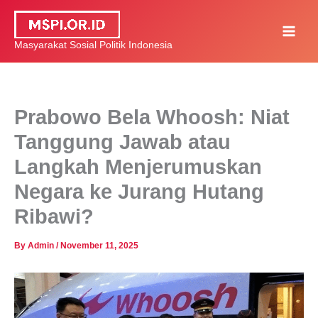
Skip
to
Masyarakat Sosial Politik Indonesia
content
Prabowo Bela Whoosh: Niat
Tanggung Jawab atau
Langkah Menjerumuskan
Negara ke Jurang Hutang
Ribawi?
By
Admin
/
November 11, 2025